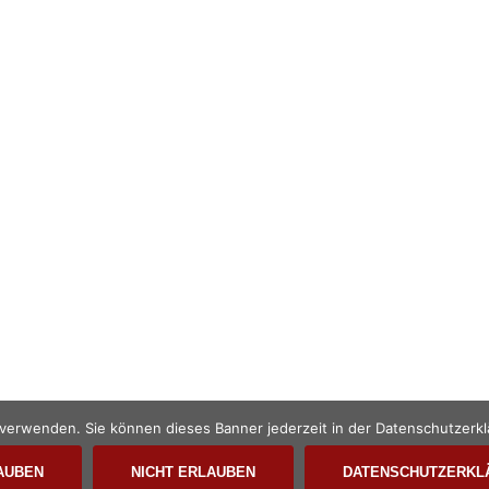
©Katja K. Schwebel 2020. Al
u verwenden. Sie können dieses Banner jederzeit in der Datenschutzerkl
AUBEN
NICHT ERLAUBEN
DATENSCHUTZERKL