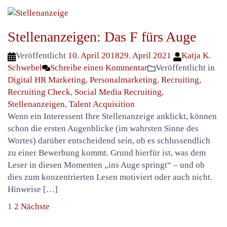
Stellenanzeigen: Das F fürs Auge
Veröffentlicht
10. April 2018
29. April 2021
Katja K.
Schwebel
Schreibe einen Kommentar
Veröffentlicht in
Digital HR Marketing
,
Personalmarketing
,
Recruiting
,
Recruiting Check
,
Social Media Recruiting
,
Stellenanzeigen
,
Talent Acquisition
Wenn ein Interessent Ihre Stellenanzeige anklickt, können
schon die ersten Augenblicke (im wahrsten Sinne des
Wortes) darüber entscheidend sein, ob es schlussendlich
zu einer Bewerbung kommt. Grund hierfür ist, was dem
Leser in diesen Momenten „ins Auge springt“ – und ob
dies zum konzentrierten Lesen motiviert oder auch nicht.
Hinweise […]
Seitennummerierung
1
2
Nächste
der